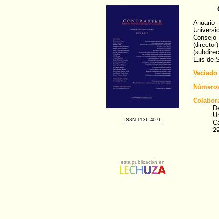
Anuario 
Univers
Consejo
(directo
(subdire
Luis de S
Vaciado
Números
Colabor
De
Un
ISSN 1136-4076
C
2
esta publicación en